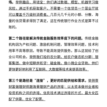
场。
举例趣店、用钱宝：他们通过数据、模型、机器学习做
风控，通过手机获取客户，不需要一个信贷员一个营业厅就
可以覆盖千万级别消费者。
几百元几千元的小额、分散、海
量的信贷需求得到了满足，这在传统银行作业方式是算不过
账的。
第二个路径是解决传统金融服务效率底下的问题。
传统金融
机构因为产权问题、激励机制问题，管理效率问题，技术利
用率不高等原因，导致不能高效提供服务。那么这就给了创
业公司机会。
举例我们投的农分期，给农户做农机分期；银
客集团，做中短期房抵贷；磁金融，做小微企业贷款。他们
更快更好地利用了互联网、大数据等技术来提高效率。
第三个是路径是“连接”，更好的匹配供给和需求。
举例壹
财富做理财师跟海量理财产品的连接；以太资本做创业者和
投资机构之间的连接。信息技术通过连接的方式，最大化匹
配了供需，优化了配置。