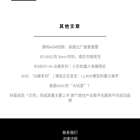
其他文章
源码AGM回顾：高度比广度更重要
3D AIGC的 Sora 时刻，或在中国发生
ROBOT+AI 尖峰系列｜人形机器人发展简史
AIGC“尖峰系列” | 涌现正在发生：LLM大模型的暴力美学
谁是AIGC的“大玩家”？
码荟成员「贝壳」完成双重主要上市 首个居住产业数字化服务平台成功返
港
联系我们
法律法规