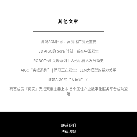
其他文章
源码AGM回顾：高度比广度更重要
3D AIGC的 Sora 时刻，或在中国发生
ROBOT+AI 尖峰系列｜人形机器人发展简史
AIGC“尖峰系列” | 涌现正在发生：LLM大模型的暴力美学
谁是AIGC的“大玩家”？
码荟成员「贝壳」完成双重主要上市 首个居住产业数字化服务平台成功返
港
联系我们
法律法规