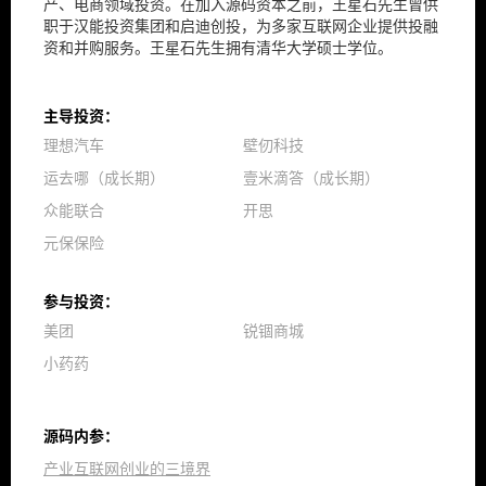
产、电商领域投资。在加入源码资本之前，王星石先生曾供
职于汉能投资集团和启迪创投，为多家互联网企业提供投融
资和并购服务。王星石先生拥有清华大学硕士学位。
主导投资：
理想汽车
壁仞科技
运去哪（成长期）
壹米滴答（成长期）
众能联合
开思
元保保险
参与投资：
美团
锐锢商城
小药药
源码内参：
产业互联网创业的三境界