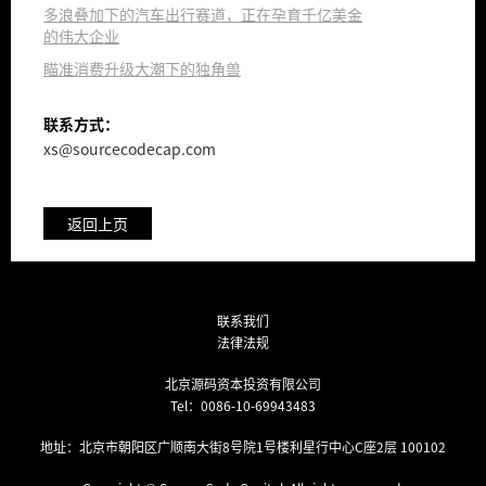
多浪叠加下的汽车出行赛道，正在孕育千亿美金
的伟大企业
瞄准消费升级大潮下的独角兽
联系方式：
xs@sourcecodecap.com
返回上页
联系我们
法律法规
北京源码资本投资有限公司
Tel：
0086-10-69943483
地址：北京市朝阳区广顺南大街8号院1号楼利星行中心C座2层 100102