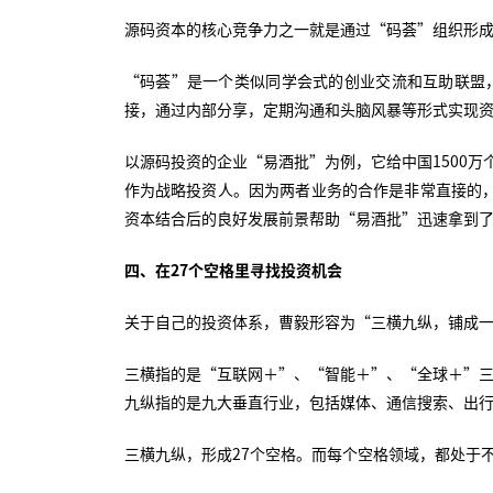
源码资本的核心竞争力之一就是通过“码荟”组织形
“码荟”是一个类似同学会式的创业交流和互助联盟
接，通过内部分享，定期沟通和头脑风暴等形式实现
以源码投资的企业“易酒批”为例，它给中国1500
作为战略投资人。因为两者业务的合作是非常直接的，
资本结合后的良好发展前景帮助“易酒批”迅速拿到了
四、在
27
个空格里寻找投资机会
关于自己的投资体系，曹毅形容为“三横九纵，铺成
三横指的是“互联网＋”、“智能＋”、“全球＋”
九纵指的是九大垂直行业，包括媒体、通信搜索、出行
三横九纵，形成27个空格。而每个空格领域，都处于