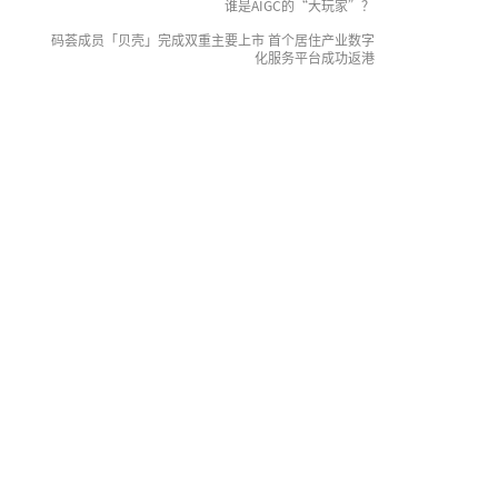
谁是AIGC的“大玩家”？
码荟成员「贝壳」完成双重主要上市 首个居住产业数字
化服务平台成功返港