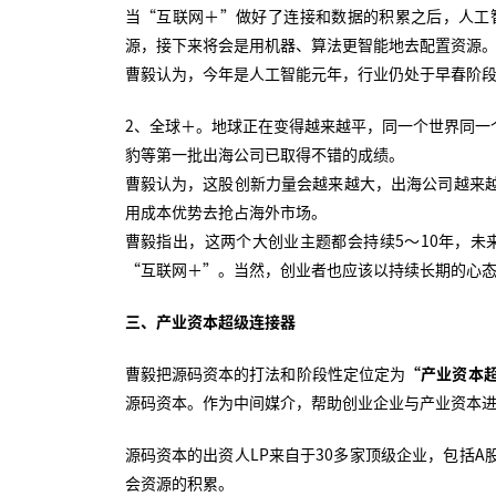
当“互联网＋”做好了连接和数据的积累之后，人工
源，接下来将会是用机器、算法更智能地去配置资源
曹毅认为，今年是人工智能元年，行业仍处于早春阶
2、全球＋。地球正在变得越来越平，同一个世界同一
豹等第一批出海公司已取得不错的成绩。
曹毅认为，这股创新力量会越来越大，出海公司越来越
用成本优势去抢占海外市场。
曹毅指出，这两个大创业主题都会持续5～10年，未
“互联网＋”。当然，创业者也应该以持续长期的心
三、产业资本超级连接器
曹毅把源码资本的打法和阶段性定位定为
“产业资本
源码资本。作为中间媒介，帮助创业企业与产业资本
源码资本的出资人LP来自于30多家顶级企业，包括A
会资源的积累。