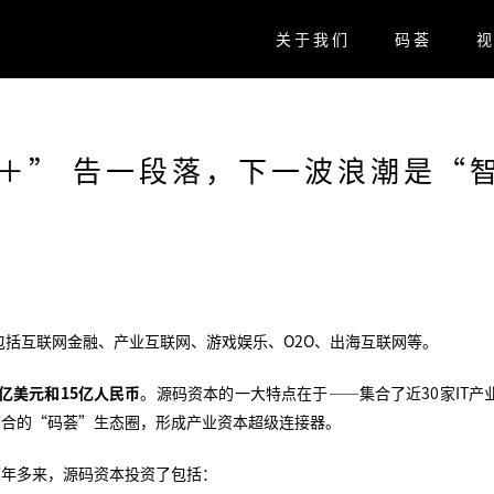
关于我们
码荟
＋” 告一段落，下一波浪潮是“
括互联网金融、产业互联网、游戏娱乐、O2O、出海互联网等。
5亿美元和15亿人民币
。源码资本的一大特点在于——集合了近30家IT产
结合的“码荟”生态圈，形成产业资本超级连接器。
两年多来，源码资本投资了包括：