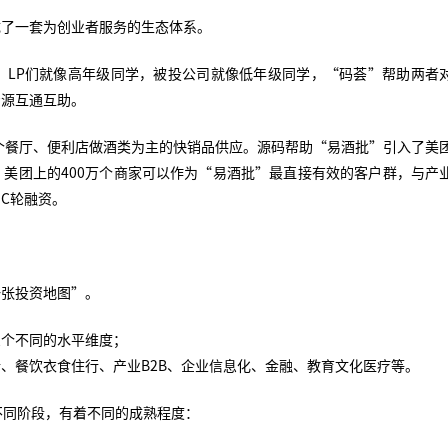
成了一套为创业者服务的生态体系。
，LP们就像高年级同学，被投公司就像低年级同学，“码荟”帮助两者
资源互通互助。
万个餐厅、便利店做酒类为主的快销品供应。源码帮助“易酒批”引入了美
美团上的400万个商家可以作为“易酒批”最直接有效的客户群，与产
C轮融资。
一张投资地图”。
三个不同的水平维度；
、餐饮衣食住行、产业B2B、企业信息化、金融、教育文化医疗等。
不同阶段，有着不同的成熟程度：