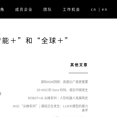
视角
成员企业
团队
工作机会
cn
|
en
智能＋”和“全球＋”
其他文章
源码AGM回顾：高度比广度更重要
3D AIGC的 Sora 时刻，或在中国发生
业
ROBOT+AI 尖峰系列｜人形机器人发展简史
AIGC“尖峰系列” | 涌现正在发生：LLM大模型的暴力
美学