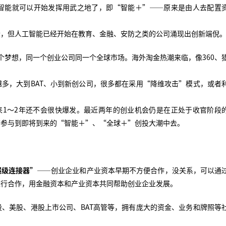
智能就可以开始发挥用武之地了，即“智能＋”——原来是由人去配置
。
段，但人工智能已经开始在教育、金融、安防之类的公司涌现出创新端倪
个梦想，同一个创业公司同一个全球市场。海外淘金热潮来临，像360、
多，大到BAT、小到新创公司，很多都在采用“降维攻击”模式，或者
来1～2年还不会很快爆发。最近两年的创业机会仍是在正处于收官阶段
态参与到即将到来的“智能＋”、“全球＋”创投大潮中去。
超级连接器”
——创业企业和产业资本早期不方便合作，没关系，可以通
进行合作，用金融资本和产业资本共同帮助创业企业发展。
股、美股、港股上市公司、BAT高管等，拥有庞大的资金、业务和牌照等