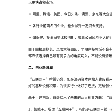
以更快占领市场。
▪ 阿里、腾讯、美团、今日头条、滴滴、京东等大企
▪ 各行业前两名的企业，也会得到一定资金支持；
▪ 偏保守、投资局势比较明朗，或者公司风险不大的
由于回报周期长、风险大等原因，早期创投领域不会
都应该选择自己最有竞争力的角度切入，不能没有清
二、创业新浪潮
“互联网＋”喧嚣仍盛，但在源码资本创始人曹毅看
好的基础设施积累，为很多行业做好了连接，更给创
基于上述判断，曹毅给出了未来的两大创业方向：“
1、智能＋。所谓“互联网＋”，指的是互联网＋线下