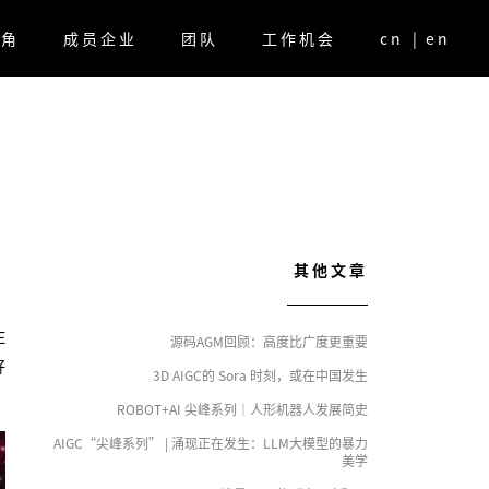
视角
成员企业
团队
工作机会
cn
|
en
其他文章
E
源码AGM回顾：高度比广度更重要
好
3D AIGC的 Sora 时刻，或在中国发生
ROBOT+AI 尖峰系列｜人形机器人发展简史
AIGC“尖峰系列” | 涌现正在发生：LLM大模型的暴力
美学