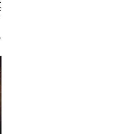
站
动
计
主