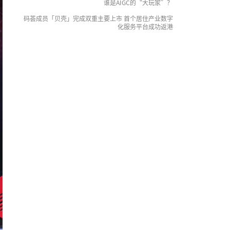
谁是AIGC的“大玩家”？
码荟成员「贝壳」完成双重主要上市 首个居住产业数字
化服务平台成功返港