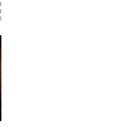
的
的
们