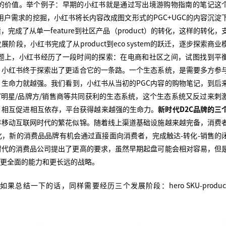
的价值。举个例子：早期的小红书就是通过写出境游购物指南的笔记这
对用户需求的挖掘，小红书将长内容改成图文形式的PGC+UGC的内容沉淀
成了从单一feature到社区产品（product）的转化，这样的转化，
，小红书完成了从product到eco system的跃迁，逐步探索商业
题上，小红书经历了一段时间的探索：在电商和社区之间，试图找到平
，小红书终于探索出了更适合它的一条路。一个生态系统，是需要多方参
生命力就越强。我们看到，小红书从当初的PGC内容的购物笔记，到后
L/明星/品牌方/销售商等共同获利的生态系统，这个生态系统又反过来刺
，相互促进相互依存，平台获得越来越强的生命力。
新时代D2C品牌的三
年移动互联网时代的繁花似锦。随着线上渠道基础设施越来越完备，消费
，新的消费品品牌有机会通过直接面向消费者，完成触达-转化-销售的
时代的消费品公司提出了更高的要求，虽然早期起盘可能会相对容易，但
备更全面的能力和更长远的战略。
结一下的话，同样需要经历三个发展阶段：hero SKU-produc