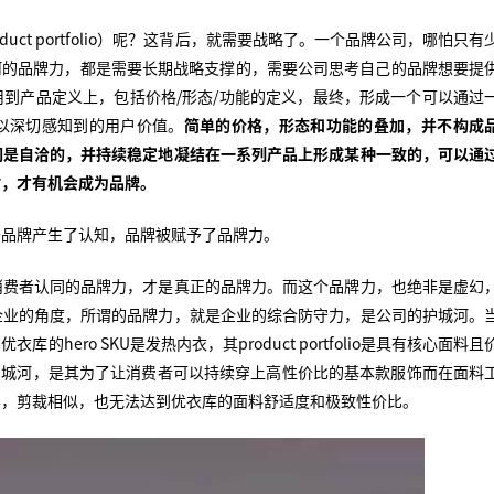
duct portfolio）呢？这背后，就需要战略了。一个品牌公司，哪怕只有
河的品牌力，都是需要长期战略支撑的，需要公司思考自己的品牌想要提
到产品定义上，包括价格/形态/功能的定义，最终，形成一个可以通过
以深切感知到的用户价值。
简单的价格，形态和功能的叠加，并不构成
间是自洽的，并持续稳定地凝结在一系列产品上形成某种一致的，可以通
时，才有机会成为品牌。
于品牌产生了认知，品牌被赋予了品牌力。
消费者认同的品牌力，才是真正的品牌力。而这个品牌力，也绝非是虚幻
企业的角度，所谓的品牌力，就是企业的综合防守力，是公司的护城河。
ero SKU是发热内衣，其product portfolio是具有核心面料且
和护城河，是其为了让消费者可以持续穿上高性价比的基本款服饰而在面料
样，剪裁相似，也无法达到优衣库的面料舒适度和极致性价比。