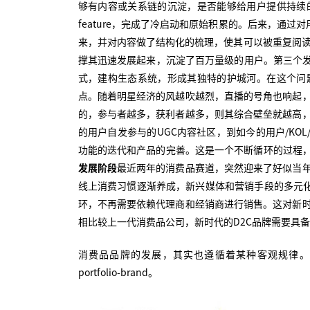
够有内容或关系链的沉淀，是否能够给用户提供持续
feature，完成了冷启动和原始积累的。后来，通过
来，并对内容做了结构化的梳理，使其可以被重复阅读，完
撑其迅速发展起来，沉淀了百万量级的用户。第三个发展阶段
式，建构生态系统，形成其独特的护城河。在这个问
点。随着明星经济的风越吹越烈，直播的号角也响起
的，参与者越多，获利者越多，则其综合壁垒就越高，
的用户自发参与的UGC内容社区，到如今的用户/KO
功能的迭代和产品的完善。这是一个不断循环的过程
发展阶段
最近两年的消费品赛道，突然迎来了好似当
线上消费习惯逐渐养成，新兴媒体和营销手段的多元化
环，不再需要依赖代理商和经销商进行销售。这对新
相比较上一代消费品公司，新时代的D2C品牌需要具
消费品品牌的发展，其实也遵循着某种客观规律。如果总
portfolio-brand。