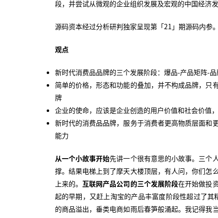
段，并尝试从微观的企业组织发展及宏观的中国经济
源码资本经过分析研判独家呈现第「21」期源码内参
观点
新时代消费品品牌的三个发展阶段：爆品-产品矩阵-品
简单的价格，形态和功能的叠加，并不构成品牌，只
牌
企业的使命，应该是企业创造的用户价值和社会价值，
新时代的消费品品牌，服务于消费者更高物质层面和
能力
从一个小故事开始
先讲一个很有意思的小故事。三个
撑。结果电梯上到了摩天大楼顶层，有人问，你们怎
上来的。
互联网产品公司的三个发展阶段
在开始做投
起的早期，又赶上淘宝的产品丰富度阶段性超过了其
的商品溢出，垂类电商如雨后春笋般涌起。我记得我