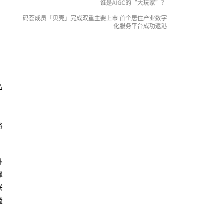
谁是AIGC的“大玩家”？
码荟成员「贝壳」完成双重主要上市 首个居住产业数字
化服务平台成功返港
品
略
卧
撑
兴
量
，