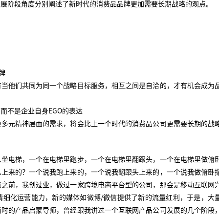
发展阶段角度分别阐述了新时代的消费品品牌更加需要长期战略的观点。
。
牌
有当他们共同为同一个战略目标服务，相互之间是自洽的，才有机会成为
而不是企业自身EGO的表达
更多元精神层面的需求，将会比上一个时代的消费品公司更需要长期的战
人坐电梯，一个在电梯里跑步，一个在电梯里翻跟头，一个在电梯里做俯
么上来的？一个说我跑上来的，一个说我翻跟头上来的，一个说我做俯卧
资之前，我创过业，做过一家跨境电商平台型的公司，那会是移动互联网
精细化运营能力，新的媒体如微博/微信提供了新的流量红利，于是，大
当时的产品启蒙导师，曾经跟我讲过一个互联网产品公司发展的几个阶段