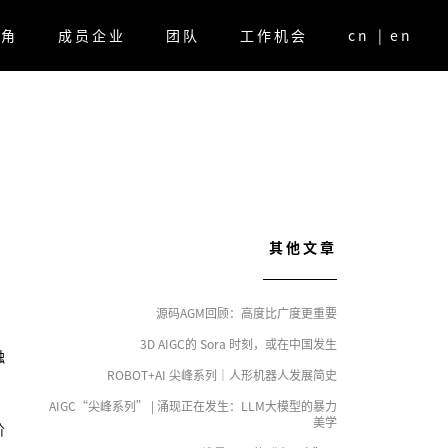
视角
成员企业
团队
工作机会
cn
|
en
其他文章
源码AGM回顾：高度比广度更重要
3D AIGC的 Sora 时刻，或在中国发生
触
ROBOT+AI 尖峰系列｜人形机器人发展简史
AIGC“尖峰系列” | 涌现正在发生：LLM大模型的暴力
美学
阶