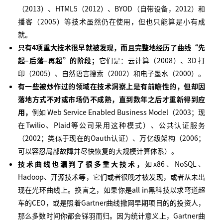
（2013）、HTML5（2012）、BYOD（自带设备，2012）和
播客（2005）等技术虽然仍在使用，但也只能算是小有成
就。
只有
4
项重大技术很早就被发现，而且完整地经历了曲线
“
先
起
–
后落
–
再起
”
的阶段；
它们是：云计算（2008）、3D 打
印（2005）、自然语言搜索（2002）和电子墨水（2000）。
有一些被炒作过的领域在技术洞察上是有前瞻性的，但却因
落地方式不对或市场仍不成熟，直到数年之后才重新得到应
用，
例如 Web Service Enabled Business Model（2003；现
在Twilio、Plaid等公司采用这种模式）、公共认证服务
（2002；类似于现在的Oauth认证）、万亿级架构（2006；
可以容忍局部故障并尽快恢复的大规模计算体系）。
技术曲线也漏判了很多重大技术，
如x86、NoSQL、
Hadoop、开源技术等，它们或者很晚才被发现，或者从未出
现在光环曲线上。换言之，如果你是all in黑科技以求弯道超
车的CEO，或是照着Gartner曲线撒网早期项目的的投资人，
那么多数时间你都会铩羽而归。因为统计意义上，Gartner曲