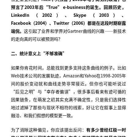
预言了
2003
年后
“True” e-business
的诞生。回顾历史，
LinkedIn
（
2002
）、
Skype
（
2003
）、
Facebook
（
2004
）、
Twitter
（
2006
）都是在这段时期崭露
端倪。
这引起了业界和学界对Gartner曲线的兴趣——新技术
的走向真的可以被预测吗？
二、统计意义上
“
不够准确
”
如果你肯花时间，总能找到更多支持这条曲线的例子。比如
Web技术公司的发展轨迹，Amazon和Yahoo在1998-2005年
间的股价变动就和曲线走势非常接近。但你也可能听说过
“后见之明”与“幸存者偏误”，很多事后看来有迹可循的
因果链条，在萌发之初其实充满不确定性，只是我们选择性
地过滤掉了那些与现状不相符的线索，好让它在叙事上显得
融洽、和我们假想的模型更一致。
为了消除这种偏见，你应该提出反问：
有多少曾经红极一时