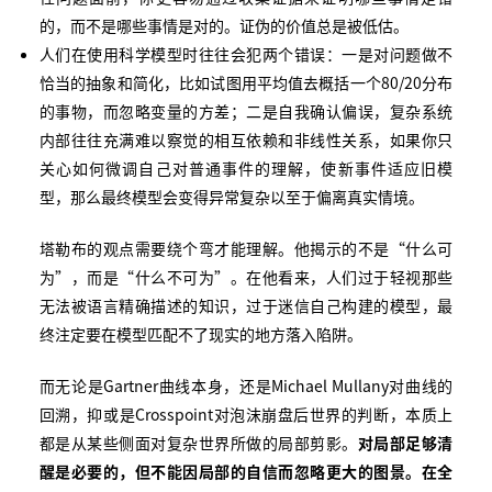
的，而不是哪些事情是对的。证伪的价值总是被低估。
人们在使用科学模型时往往会犯两个错误：一是对问题做不
恰当的抽象和简化，比如试图用平均值去概括一个80/20分布
的事物，而忽略变量的方差；二是自我确认偏误，复杂系统
内部往往充满难以察觉的相互依赖和非线性关系，如果你只
关心如何微调自己对普通事件的理解，使新事件适应旧模
型，那么最终模型会变得异常复杂以至于偏离真实情境。
塔勒布的观点需要绕个弯才能理解。他揭示的不是“什么可
为”，而是“什么不可为”。在他看来，人们过于轻视那些
无法被语言精确描述的知识，过于迷信自己构建的模型，最
终注定要在模型匹配不了现实的地方落入陷阱。
而无论是Gartner曲线本身，还是Michael Mullany对曲线的
回溯，抑或是Crosspoint对泡沫崩盘后世界的判断，本质上
都是从某些侧面对复杂世界所做的局部剪影。
对局部足够清
醒是必要的，但不能因局部的自信而忽略更大的图景。在全