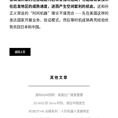
在后发地区的成熟速度，进而产生空间套利的机会。
这和孙
正义常说的“时间机器”理论不谋而合——先在美国这样的
发达国家开展业务、验证模式，然后等时机成熟再凭经验优
势杀回日本和中国。
返回上页
其他文章
源码AGM回顾：高度比广度更重要
3D AIGC的 Sora 时刻，或在中国发生
ROBOT+AI 尖峰系列｜人形机器人发展简史