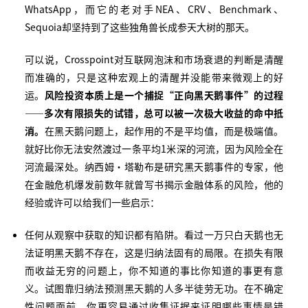
WhatsApp，而它的老对手NEA、CRV、Benchmark、
Sequoia却坚持到了这些独角兽长成参天大树的那天。
可以说，Crosspoint对互联网泡沫和市场衰退的判断是清醒
而准确的，只是这种宏观上的清醒并没能带来微观上的好
运。
风险投资本质上是一个捕捉
“
正向黑天鹅事件
”
的过程
——
多次有限损失的试错，总可以被一次极大收益的命中抵
消。
在黑天鹅问题上，起作用的不是平均值，而是极端值。
就好比你无法安然渡过一条平均1米深的河流，因为风险全在
河流最深处。纳西姆·塔勒布是研究黑天鹅事件的专家，他
在金融危机爆发前数年就曾写书揭示金融体系的风险，他的
经验或许可以给我们一些启示：
任何从观察中获取的知识都有陷阱。看过一万只白天鹅也无
法证明黑天鹅不存在，这是归纳法固有的局限。在损失有限
而收益无穷的问题上，你不知道的事比你知道的事更有意
义。试图靠归纳法预测黑天鹅的人多半徒劳无功。在不确定
性问题面前，你更容易通过收集证据来证明哪些事情是错