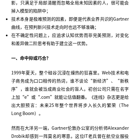
影，只满足于局部清醒而忽略全局未知因素的人，很可能会
掉入模型的陷阱中；
技术本身是极难预测的因素，即便是代表业界共识的Gartner
曲线，在预判新兴技术走向时也远不够准确；
在不确定性问题上，应追求认知优势而非完美预测，对变化
和差异做二阶思考有助于建立这一优势。
一、命中抑或巧合？
1999年夏天，整个硅谷沉浸在燥热的狂喜里。Web技术和电
子商务成为口口相传的热词，谁不谈论“新经济”、“新秩
序”，谁就会被当成商业社会的盲人。初创公司只需在名字
上加“e”或“.com”就能让估值翻番。《连线》杂志更是给
出大胆预言：未来25年整个世界将步入长久的繁荣（The
Long Boom）。
然而在大洋另一端，Gartner伦敦办公室的分析师Alexander
Drobik却感到一阵莫名的寒意。这位IT老兵曾在航空业服役