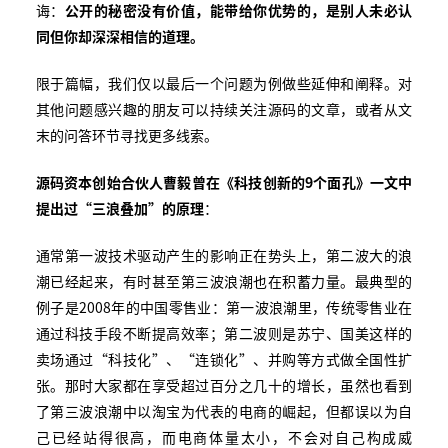
诲：
公开的秘密没有价值，能带给你优势的，是别人未必认
同但你却深深相信的道理。
限于篇幅，我们仅以最后一个问题为例做些延伸和阐释。对
其他问题感兴趣的朋友可以持续关注源码的文章，或者从文
末的问答环节寻找更多线索。
源码资本创始合伙人曹毅曾在《科技创新的
9
个面孔》一文中
提出过
“
三浪叠加
”
的原理
：
通常第一波技术驱动产生的影响正在势头上，第二波大的浪
潮已经起来，有时甚至第三波浪潮也在积蓄力量。最典型的
例子是2008年的中国零售业：第一波浪潮里，传统零售业在
通过科技手段不断提高效率；第二波则是苏宁、国美这样的
卖场通过“科技化”、“连锁化”、并购等方式做全国性扩
张。那时大家都在享受超过百分之几十的增长，虽然也看到
了第三波浪潮中以淘宝为代表的电商的崛起，但都误以为自
己已经站得很高，而电商体量太小，不会对自己构成威