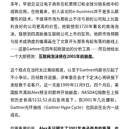
多年，早就见证过电子商务在机票预订和全球分销系统中的
成熟应用。在他看来，别人谈论的e-business并不是多么颠
覆性的技术，不值得市场为那些止不住亏损的公司贴上比盈
利良好的公司更高的价签。他联想到1720年著名的南海泡
沫，联想到四周助推互联网公司上市的狂热，他把市场预期
与技术成熟度的偏离画在了文章开头那条有起有落的曲线上
——这是Gartner在四年前刚提出的分析工具——然后他给出
一个大胆预测：
互联网泡沫将在
2001
年前崩盘。
这个观点在当时太过离经叛道，以至于Gartner内部也引起了
不小争论。历经数月说服，评审委员会才下定决心将研报下
发给数千名客户。这一天是1999年11月9日。四个月后，美
国股市真如Alex预言的那样开始崩盘，NASDAQ指数在上探
到历史新高5132.52点后急转直下，到2001年几近腰斩。
Gartner光环曲线（Gartner Hype Cycle）也因此在业内一战
成名。
但更重要的是，
Alex
不只预言了
2001
年电子商务的衰落，也