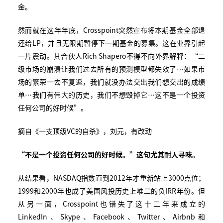
金。
然而就在这年年底，Crosspoint突然宣布将本期基金全部退
还给LP，并且无限期暂停下一期基金的募集。这在业界引起
一片震动。其合伙人Rich Shapero不得不向外界解释：“二
级市场的崩溃让我们过去所有的预测模型都失效了…如果市
场的繁荣一去不复返，我们就没办法交出我们想交出的成绩
单…我们有伟大的历史，我们不想毁掉它…这不是一个投资
任何公司的好时候”。
摘自《一支顶级VC的自杀》，刘元，有改动
“
不是一个投资任何公司的好时候。
”
这句尤其耐人寻味。
从结果看，NASDAQ指数直到2012年才重新站上3000点位；
1999和2000年也成了美国风投历史上唯二的负IRR年份。但
从另一面，Crosspoint也错失了这十二年来成立的
LinkedIn、Skype、Facebook、Twitter、Airbnb和