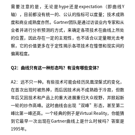
需要注意的是，无论是hype还是expectation（即曲线Y
轴），目前都没有统一的、公认的指标可以度量；技术成熟
度和商业成熟度亦然。Gartner团队是通过访谈业内专家和从
业者并进行分析预测的方式，来确定各项技术在曲线上所处
的位置，因此存在一定的主观性，也不适合以定量眼光去考
察，它的价值更多在于定性揭示各项技术在憧憬和现实间的
偏离程度。
Q2
：曲线只有这一种形态吗？有没有哪些变体？
A2：远不只一种。有些技术可能会经历凤凰涅槃式的变化，
在首次出现时被热捧，而后因技术尚不成熟趋于冷寂，但数
年后又因技术和产品上的重大进展重归大众视野，并掀起新
一轮的炒作高峰。这时曲线会出现“双峰”形态，甚至第二
峰比第一峰还高。一个经典的例子是Virtual Reality，你能猜
到它最早一次出现在Gartner曲线上是什么时候吗？答案是
1995年。