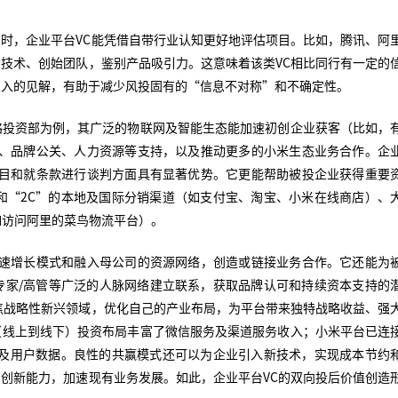
时，企业平台VC能凭借自带行业认知更好地评估项目。比如，腾讯、阿
技术、创始团队，鉴别产品吸引力。这意味着该类VC相比同行有一定的
深入的见解，有助于减少风投固有的“信息不对称”和不确定性。
略投资部为例，其广泛的物联网及智能生态能加速初创企业获客（比如，
算、品牌公关、人力资源等支持，以及推动更多的小米生态业务合作。企
项目和就条款进行谈判方面具有显著优势。它更能帮助被投企业获得重要
和“2C”的本地及国际分销渠道（如支付宝、淘宝、小米在线商店）、
如访问阿里的菜鸟物流平台）。
快速增长模式和融入母公司的资源网络，创造或链接业务合作。它还能为
专家/高管等广泛的人脉网络建立联系，获取品牌认可和持续资本支持的
焦战略性新兴领域，优化自己的产业布局，为平台带来独特战略收益、强
（线上到线下）投资布局丰富了微信服务及渠道服务收入；小米平台已连
议）及用户数据。良性的共赢模式还可以为企业引入新技术，实现成本节约
创新能力，加速现有业务发展。如此，企业平台VC的双向投后价值创造