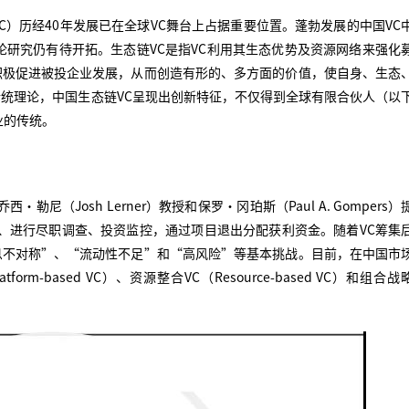
）历经40年发展已在全球VC舞台上占据重要位置。蓬勃发展的中国VC
论研究仍有待开拓。生态链VC是指VC利用其生态优势及资源网络来强化
积极促进被投企业发展，从而创造有形的、多方面的价值，使自身、生态
统理论，中国生态链VC呈现出创新特征，不仅得到全球有限合伙人（以
业的传统。
西·勒尼（Josh Lerner）教授和保罗·冈珀斯（Paul A. Gompers）
目、进行尽职调查、投资监控，通过项目退出分配获利资金。随着VC筹集
息不对称”、“流动性不足”和“高风险”等基本挑战。目前，在中国市
m-based VC）、资源整合VC（Resource-based VC）和组合战