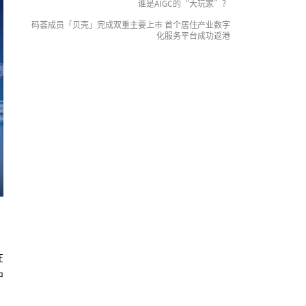
谁是AIGC的“大玩家”？
码荟成员「贝壳」完成双重主要上市 首个居住产业数字
化服务平台成功返港
在
中