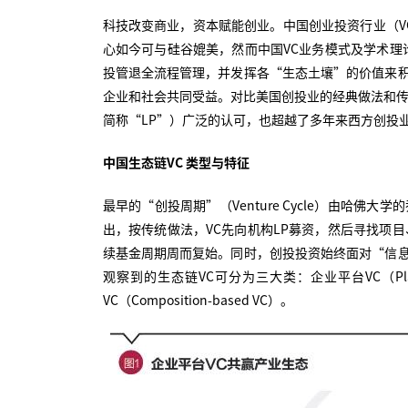
科技改变商业，资本赋能创业。中国创业投资行业（VC
心如今可与硅谷媲美，然而中国VC业务模式及学术理
投管退全流程管理，并发挥各“生态土壤”的价值来
企业和社会共同受益。对比美国创投业的经典做法和传
简称“LP”）广泛的认可，也超越了多年来西方创投
中国生态链VC 类型与特征
最早的“创投周期”（Venture Cycle）由哈佛大学的乔
出，按传统做法，VC先向机构LP募资，然后寻找项
续基金周期周而复始。同时，创投投资始终面对“信
观察到的生态链VC可分为三大类：企业平台VC（Platfor
VC（Composition-based VC）。