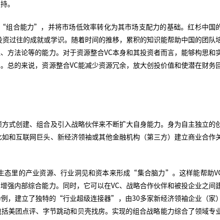
支持。
 “组合能力”，并将市场低效率转化为其市场支配力的基础。红杉中国
球投资过往的成就或学识。随着时间的推移，累积的知识能帮助中国的团队
、方法论等的能力。对于资源整合VC本身和其投资者而言，能够构思和
。总的来说，资源整合VC能减少资源冗余，放大创投价值和使潜在财务
颖方式创建、组合及引入战略伙伴来不断扩大自身能力。身为自主独立的
比如和互联网巨头、新经济领袖或其他金融机构（第三方）建立商业合作
生态里的产业资源、行业洞见和资本来形成“集合脑力”。这样能帮助V
增强内部综合能力。同时，它可以在VC、战略合作伙伴和被投企业之间
例，建立了独特的“行业超级连接器”，由30多家新经济领袖企业（家
包括美团点评、字节跳动和贝壳找房。实现的组合战略能力综合了领域专