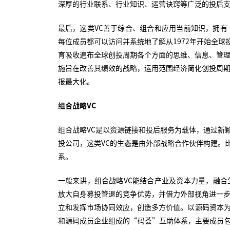
深厚的行业联系、行业知识、运营诀窍等广泛的投后
最后，这类VC善于综合、组合和应用当前知识，拥有
每位成员都可以访问并系统地了解从1972年开始全
育吸收遍布全球创投周期各个方面的思维、信息、管理
施旨在改善其绩效的战略，运用范围经济简化创投周期
报最大化。
组合战略VC
组合战略VC是以资源链接和投后服务为载体，通过新
投公司，这类VC的生态是由外部战略合作伙伴构建。
系。
一般来讲，组合战略VC能结合产业及资本力量，融合
放大自身募投管退的竞争优势，并借力外部视角进一步
立和发挥市场协同效应，创造多方价值。以源码资本为
和源码成员企业组成的“码荟”互助体系，主要成员