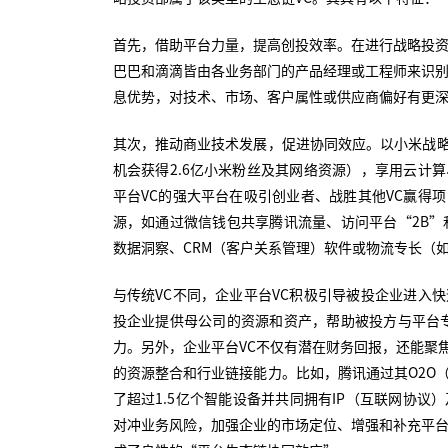
首先，借助平台力量，提高创投效率。在进行战略投资
巴巴和滴滴皆由各业务部门的产品经理或工程师来识别
息优势，对技术、市场、客户属性或供应商偏好有更
其次，推动商业技术发展，促进协同效应。以小米战
机会获得2.6亿小米粉丝及其网络资源），享用云计
平台VC的强大平台在吸引创业者、战胜其他VC赢得
源，如通过微信钱包共享腾讯流量、访问平台“2B”
数据洞察、CRM（客户关系管理）软件或物流专长（
与传统VC不同，企业平台VC积极引导被投企业进入
投企业提供母公司的资源和资产，帮助被投方与平台
力。另外，企业平台VC不仅有潜在财务回报，还能聚
的资源整合和行业链接能力。比如，腾讯通过其O2O
了超过1.5亿个智能设备并共同拥有IP（互联网协
对冲业务风险，加强企业的市场定位、增强和补充平台