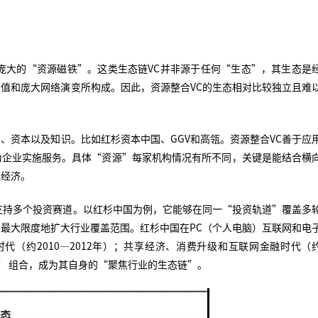
庞大的“资源磁铁”。这类生态链VC并非源于任何“生态”，其生态是
值和庞大网络演变所构成。因此，资源整合VC的生态相对比较独立且难
、资本以及知识。比如红杉资本中国、GGV和高瓴。资源整合VC善于应
为企业实施服务。具体“资源”每家机构情况有所不同，关键是能结合横
模经济。
支持多个投资赛道。以红杉中国为例，它能够在同一“投资轨道”覆盖多
最大限度地扩大行业覆盖范围。红杉中国在PC（个人电脑）互联网和电
O时代（约2010—2012年）；共享经济、消费升级和互联网金融时代（
局” 组合，成为其自身的“聚焦行业的生态链”。