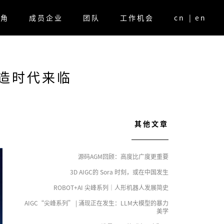
视角
成员企业
团队
工作机会
cn
|
en
造时代来临
其他文章
源码AGM回顾：高度比广度更重要
3D AIGC的 Sora 时刻，或在中国发生
ROBOT+AI 尖峰系列｜人形机器人发展简史
AIGC“尖峰系列” | 涌现正在发生：LLM大模型的暴力
美学