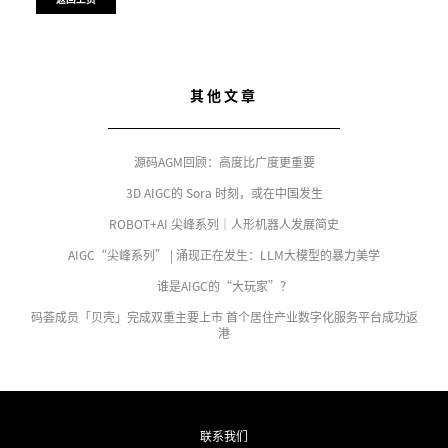
其他文章
源码AGM回顾：高度比广度更重要
3D AIGC的 Sora 时刻，或在中国发生
ROBOT+AI 尖峰系列｜人形机器人发展简史
AIGC“尖峰系列” | 涌现正在发生：LLM大模型的暴力美学
谁是AIGC的“大玩家”？
码荟成员「贝壳」完成双重主要上市 首个居住产业数字化服务平台成功返
港
联系我们