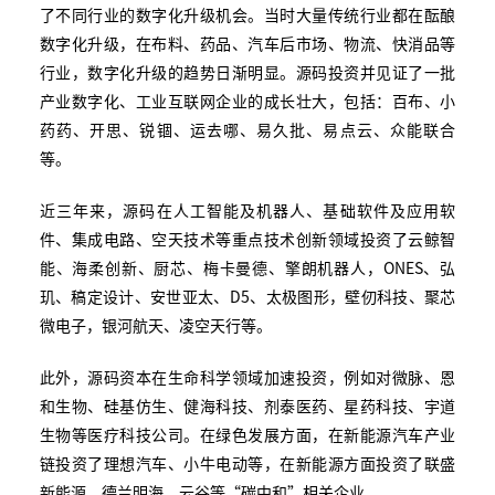
了不同行业的数字化升级机会。当时大量传统行业都在酝酿
数字化升级，在布料、药品、汽车后市场、物流、快消品等
行业，数字化升级的趋势日渐明显。源码投资并见证了一批
产业数字化、工业互联网企业的成长壮大，包括：百布、小
药药、开思、锐锢、运去哪、易久批、易点云、众能联合
等。
近三年来，源码在人工智能及机器人、基础软件及应用软
件、集成电路、空天技术等重点技术创新领域投资了云鲸智
能、海柔创新、厨芯、梅卡曼德、擎朗机器人，ONES、弘
玑、稿定设计、安世亚太、D5、太极图形，壁仞科技、聚芯
微电子，银河航天、凌空天行等。
此外，源码资本在生命科学领域加速投资，例如对微脉、恩
和生物、硅基仿生、健海科技、剂泰医药、星药科技、宇道
生物等医疗科技公司。在绿色发展方面，在新能源汽车产业
链投资了理想汽车、小牛电动等，在新能源方面投资了联盛
新能源、德兰明海、云谷等“碳中和”相关企业。