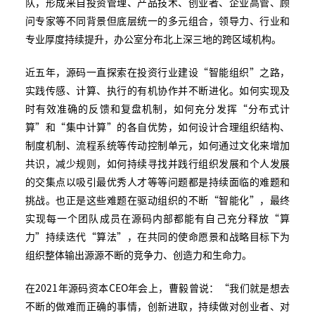
队，形成来自投资管理、产品技术、创业者、企业高管、顾
问专家等不同背景但底层统一的多元组合，领导力、行业和
专业厚度持续提升，办公室分布北上深三地的跨区域机构。
近五年，源码一直探索在投资行业建设“智能组织”之路，
实践传感、计算、执行的有机协作并不断进化。如何实现及
时有效准确的反馈和复盘机制，如何充分发挥“分布式计
算”和“集中计算”的各自优势，如何设计合理组织结构、
制度机制、流程系统等传动控制单元，如何通过文化来增加
共识，减少规则，如何持续寻找并践行组织发展和个人发展
的交集点以吸引最优秀人才等等问题都是持续面临的难题和
挑战。也正是这些难题在驱动组织的不断“智能化”，最终
实现每一个团队成员在源码内部都能有自己充分释放“算
力”持续迭代“算法”，在共同的使命愿景和战略目标下为
组织整体输出源源不断的竞争力、创造力和生命力。
在2021年源码资本CEO年会上，曹毅曾说：“我们就是想去
不断的做难而正确的事情，创新进取，持续做对创业者、对