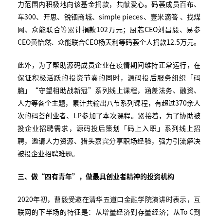
力范围内积极地向该基金捐款，共献爱心。码荟成员百布、
车300、开思、锐锢商城、simple pieces、壹米滴答 、找煤
网、众能联合等累计捐款102万元；厨芯CEO刘昌毅、易参
CEO黄怡然、众能联合CEO杨天利等码荟个人捐款12.5万元。
此外，为了帮助源码成员企业在疫情期间维持正常运行，在
保证积极活跃的投资节奏的同时，源码投后服务组织「码
脑」“守望相助战新冠”系列线上课程，涵盖法务、融资、
人力等各个主题，累计共输出八节系列课程，有超过370余人
次的码荟创业者、LP参加了本次课程。紧接着，为了协助被
投企业招聘需求，源码投后策划「码上入职」系列线上招
聘，邀请人力资源、猎头嘉宾分享职场经验，强力引流解决
被投企业招聘难题。
三、做“四有青年”，做最具创业者精神的投资机构
2020年初，曹毅受邀在清华五道口金融学院演讲时表示，互
联网的下半场的特征是：从增量经济到存量经济；从To C到