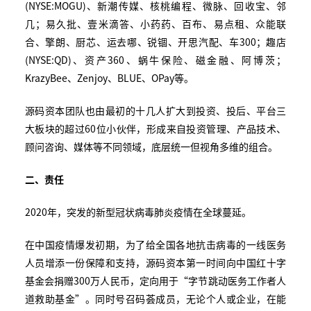
(NYSE:MOGU)、新潮传媒、核桃编程、微脉、回收宝、邻
几；易久批、壹米滴答、小药药、百布、易点租、众能联
合、擎朗、厨芯、运去哪、锐锢、开思汽配、车300；趣店
(NYSE:QD)、资产360、蜗牛保险、磁金融、阿博茨；
KrazyBee、Zenjoy、BLUE、OPay等。
源码资本团队也由最初的十几人扩大到投资、投后、平台三
大板块的超过60位小伙伴，形成来自投资管理、产品技术、
顾问咨询、媒体等不同领域，底层统一但视角多维的组合。
二、责任
2020年，突发的新型冠状病毒肺炎疫情在全球蔓延。
在中国疫情爆发初期，为了给全国各地抗击病毒的一线医务
人员增添一份保障和支持，源码资本第一时间向中国红十字
基金会捐赠300万人民币，定向用于“字节跳动医务工作者人
道救助基金”。同时号召码荟成员，无论个人或企业，在能